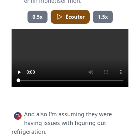
enfin monétiser mon.
0.5x
Écouter
1.5x
And also I'm assuming they were
having issues with figuring out
refrigeration.