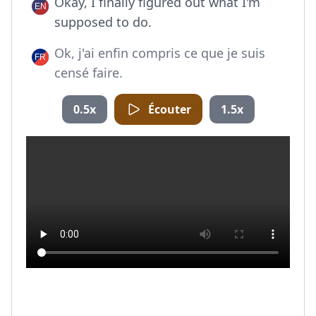
Okay, I finally figured out what I'm
supposed to do.
Ok, j'ai enfin compris ce que je suis
censé faire.
0.5x
Écouter
1.5x