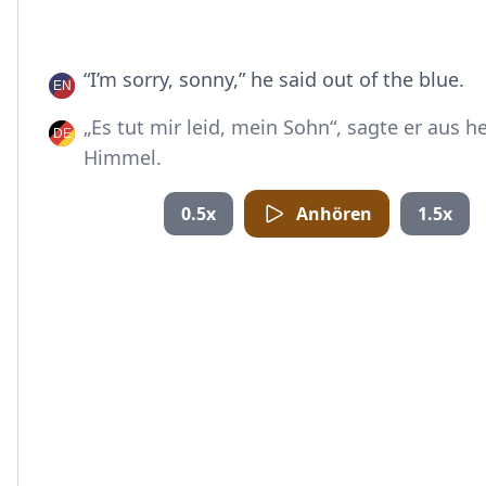
“I’m sorry, sonny,” he said out of the blue.
„Es tut mir leid, mein Sohn“, sagte er aus h
Himmel.
0.5x
Anhören
1.5x