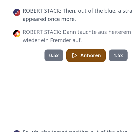
ROBERT STACK: Then, out of the blue, a str
appeared once more.
ROBERT STACK: Dann tauchte aus heitere
wieder ein Fremder auf.
0.5x
Anhören
1.5x