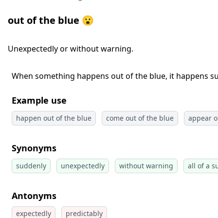
out of the blue 😮
Unexpectedly or without warning.
When something happens out of the blue, it happens su
Example use
happen out of the blue
come out of the blue
appear o
Synonyms
suddenly
unexpectedly
without warning
all of a 
Antonyms
expectedly
predictably