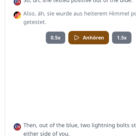
So, uh, she tested positive out of the blue.
Also, äh, sie wurde aus heiterem Himmel po
getestet.
0.5x
Anhören
1.5x
Then, out of the blue, two lightning bolts s
either side of you.