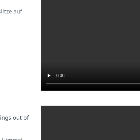
itze auf
ings out of
m Himmel