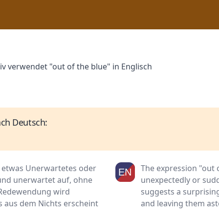
iv verwendet "out of the blue" in Englisch
ach Deutsch:
ss etwas Unerwartetes oder
The expression "out 
 und unerwartet auf, ohne
unexpectedly or sudde
e Redewendung wird
suggests a surprisin
 aus dem Nichts erscheint
and leaving them ast