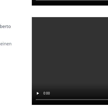
lberto
 einen