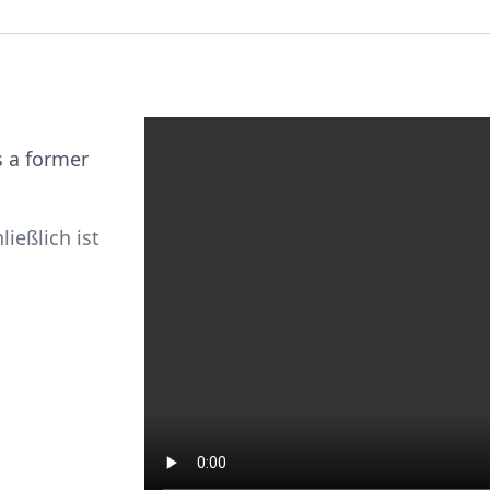
is a former
ießlich ist