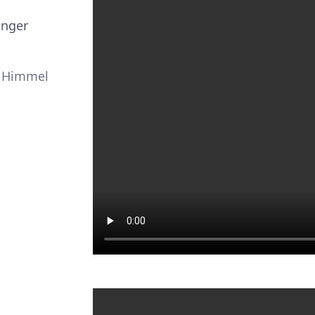
anger
m Himmel