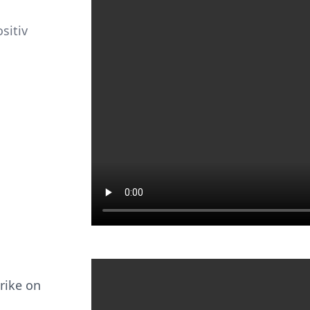
sitiv
trike on