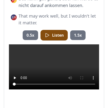
nicht darauf ankommen lassen.
That may work well, but I wouldn't let
it matter.
0.5x
Listen
1.5x