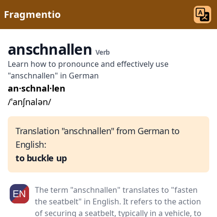
Fragmentio
anschnallen
Verb
Learn how to pronounce and effectively use
"anschnallen" in German
an·schnal·len
/ˈanʃnalən/
Translation "anschnallen" from German to
English:
to buckle up
The term "anschnallen" translates to "fasten
the seatbelt" in English. It refers to the action
of securing a seatbelt, typically in a vehicle, to