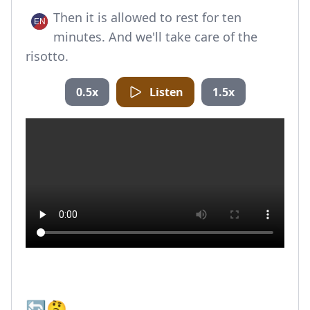
Then it is allowed to rest for ten
minutes. And we'll take care of the
risotto.
0.5x
Listen
1.5x
🔄🤔