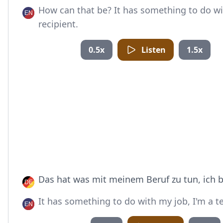
How can that be? It has something to do wi
recipient.
0.5x
Listen
1.5x
Das hat was mit meinem Beruf zu tun, ich b
It has something to do with my job, I'm a t