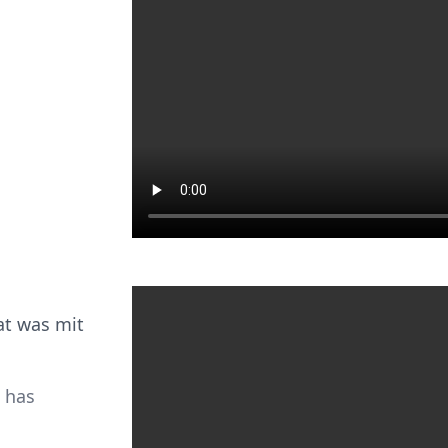
at was mit
t has