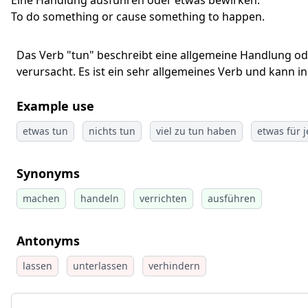
Eine Handlung ausführen oder etwas bewirken.
To do something or cause something to happen.
Das Verb "tun" beschreibt eine allgemeine Handlung od
verursacht. Es ist ein sehr allgemeines Verb und kann 
Example use
etwas tun
nichts tun
viel zu tun haben
etwas für 
Synonyms
machen
handeln
verrichten
ausführen
Antonyms
lassen
unterlassen
verhindern