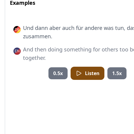
Examples
Und dann aber auch für andere was tun, da
zusammen.
And then doing something for others too b
together.
0.5x
Listen
1.5x