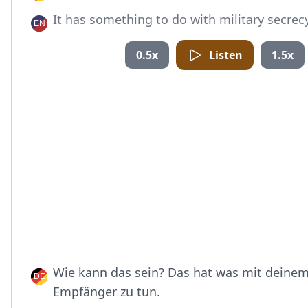
It has something to do with military secrecy
0.5x
Listen
1.5x
Wie kann das sein? Das hat was mit deine
Empfänger zu tun.