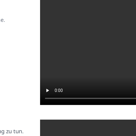
me.
g zu tun.