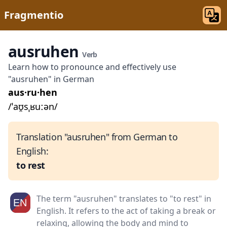
Fragmentio
ausruhen
Verb
Learn how to pronounce and effectively use
"ausruhen" in German
aus·ru·hen
/ˈaʊ̯sˌʁuːən/
Translation "ausruhen" from German to
English:
to rest
The term "ausruhen" translates to "to rest" in
English. It refers to the act of taking a break or
relaxing, allowing the body and mind to