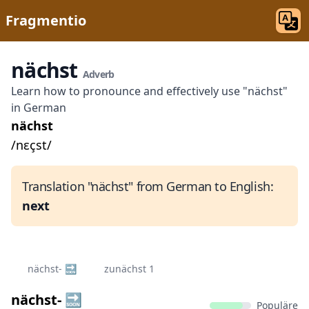
Fragmentio
nächst
Adverb
Learn how to pronounce and effectively use "nächst"
in German
nächst
/nɛçst/
Translation "nächst" from German to English:
next
nächst- 🔜
zunächst 1️
nächst- 🔜
Populäre