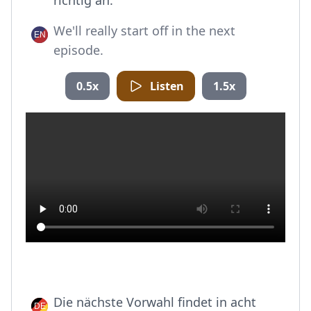
richtig an.
We'll really start off in the next
episode.
0.5x
Listen
1.5x
Die nächste Vorwahl findet in acht