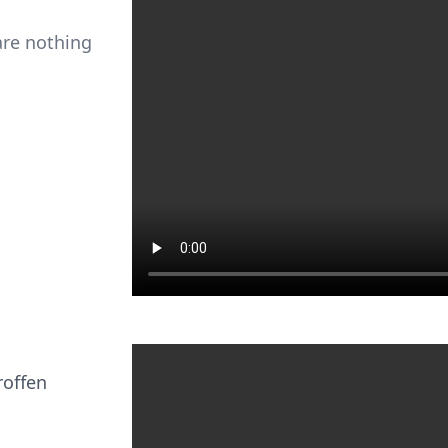
are nothing
roffen