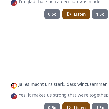
I'm glad that such a decision was made.
0.5x
Listen
1.5x
Ja, es macht uns stark, dass wir zusammen 
Yes, it makes us strong that we're together.
0.5x
Listen
1.5x