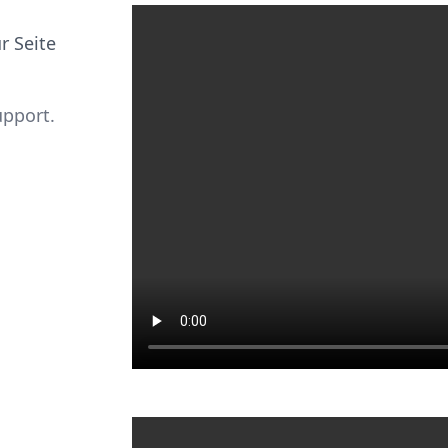
r Seite
upport.