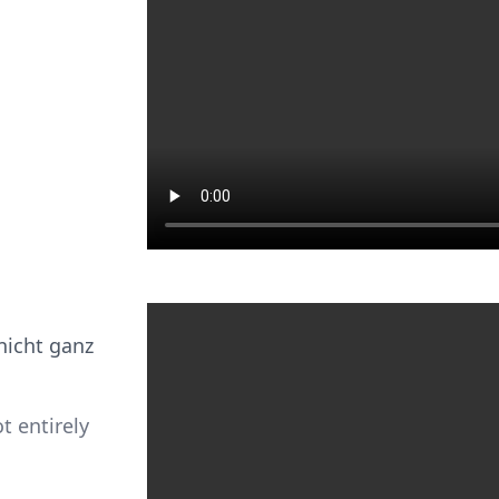
 nicht ganz
t entirely