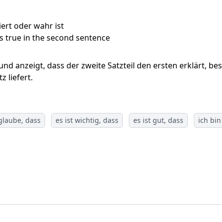
iert oder wahr ist
s true in the second sentence
d anzeigt, dass der zweite Satzteil den ersten erklärt, besc
 liefert.
glaube, dass
es ist wichtig, dass
es ist gut, dass
ich bin