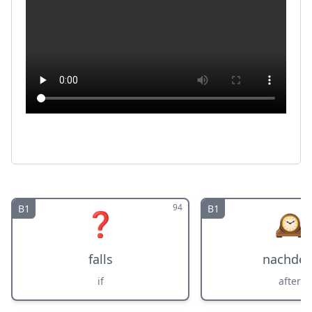
94
B1
B1
❓
🕰️
falls
nachde
if
after