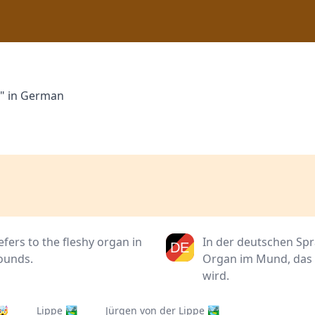
e" in German
efers to the fleshy organ in
In der deutschen Spr
sounds.
Organ im Mund, das 
wird.
🤯
Lippe 🏞️
Jürgen von der Lippe 🏞️