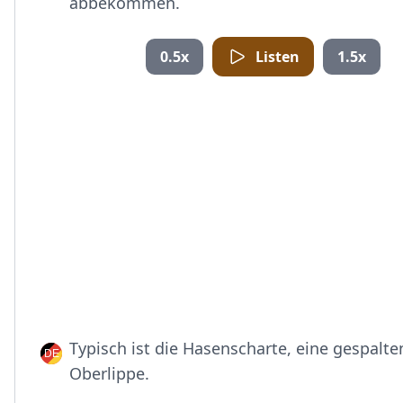
abbekommen.
0.5x
Listen
1.5x
Typisch ist die Hasenscharte, eine gespalte
Oberlippe.