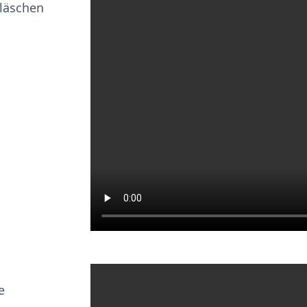
Bläschen
e