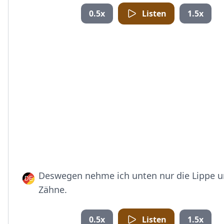
0.5x
Listen
1.5x
Deswegen nehme ich unten nur die Lippe u
Zähne.
0.5x
Listen
1.5x