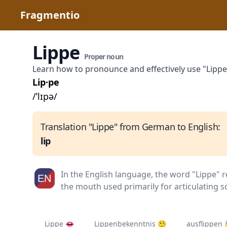
Fragmentio
Lippe
Proper noun
Learn how to pronounce and effectively use "Lipp
Lip·pe
/ˈlɪpə/
Translation "Lippe" from German to English:
lip
In the English language, the word "Lippe" r
the mouth used primarily for articulating 
Lippe 👄
Lippenbekenntnis 🤥
ausflippen 