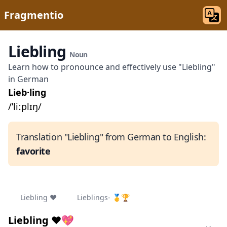
Fragmentio
Liebling
Noun
Learn how to pronounce and effectively use "Liebling"
in German
Lieb·ling
/ˈliːplɪŋ/
Translation "Liebling" from German to English:
favorite
Liebling ❤️
Lieblings- 🥇🏆
Liebling ❤️💖