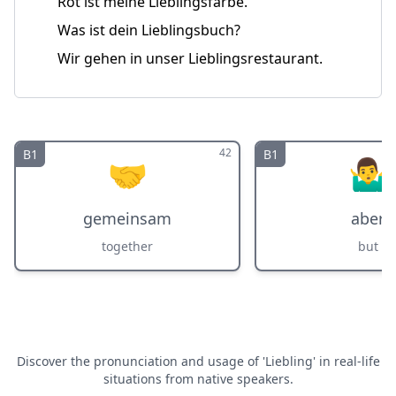
Rot ist meine Lieblingsfarbe.
Was ist dein Lieblingsbuch?
Wir gehen in unser Lieblingsrestaurant.
42
B1
B1
🤝
🤷‍♂️
gemeinsam
aber
together
but
Discover the pronunciation and usage of 'Liebling' in real-life
situations from native speakers.