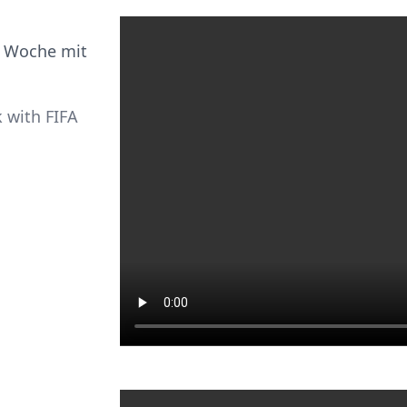
e Woche mit
k with FIFA