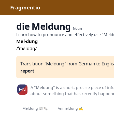
Fragmentio
die Meldung
Noun
Learn how to pronounce and effectively use "Mel
Mel·dung
/ˈmɛldʊŋ/
Translation "Meldung" from German to Englis
report
A "Meldung" is a short, precise piece of 
about something that has recently happene
Meldung 📰🗞
Anmeldung ✍️