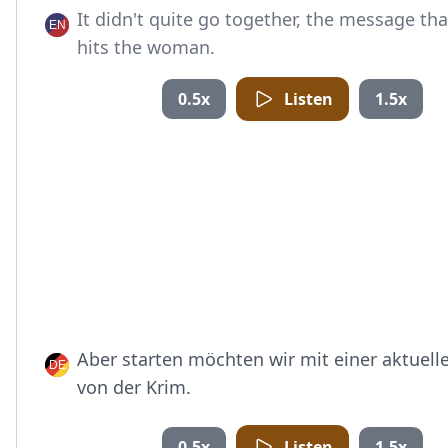
It didn't quite go together, the message th
hits the woman.
0.5x
Listen
1.5x
Aber starten möchten wir mit einer aktuel
von der Krim.
0.5x
Listen
1.5x