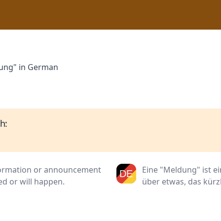
dung" in German
h:
information or announcement
Eine "Meldung" ist e
d or will happen.
über etwas, das kürzl