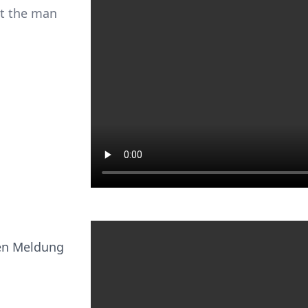
at the man
len Meldung