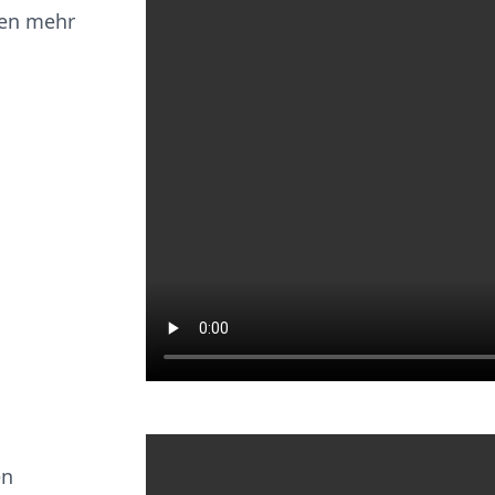
gen mehr
en