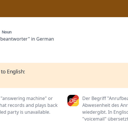
r
Noun
ufbeantworter" in German
to English:
o "answering machine" or
Der Begriff "Anrufbea
 that records and plays back
Abwesenheit des Anr
ed party is unavailable.
wiedergibt. In Engli
"voicemail" übersetzt