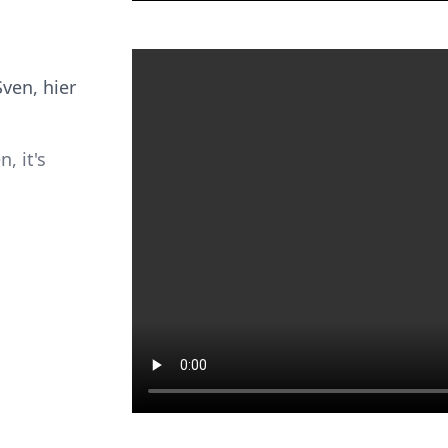
ven, hier
, it's