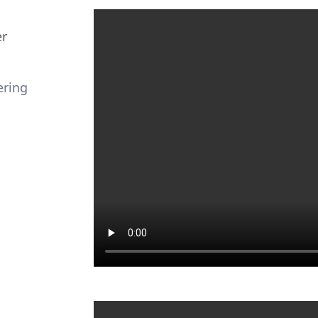
er
ering