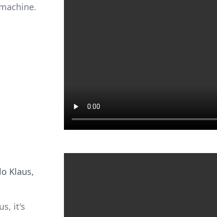
 machine.
o Klaus,
, it's