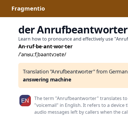
Fragmentio
der Anrufbeantworte
Learn how to pronounce and effectively use "Anr
An·ruf·be·ant·wor·ter
/ˈanʁuːfˌbəantvɔʁtɐ/
Translation "Anrufbeantworter" from German 
answering machine
The term "Anrufbeantworter" translates t
"voicemail" in English. It refers to a device
audio messages left by callers when the call