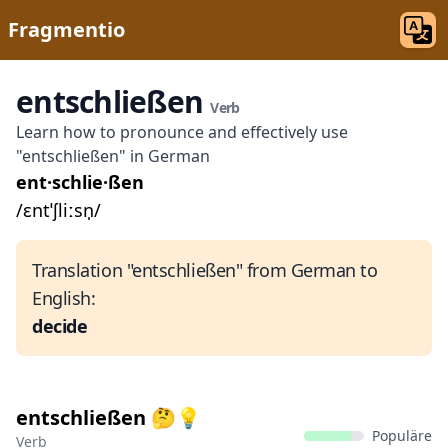
Fragmentio
entschließen
Verb
Learn how to pronounce and effectively use
"entschließen" in German
ent·schlie·ßen
/ɛntˈʃliːsn̩/
Translation "entschließen" from German to
English:
decide
entschließen 🤔💡
Populäre
Verb