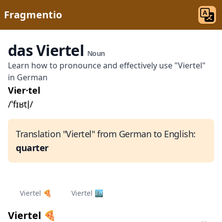
Fragmentio
das Viertel
Noun
Learn how to pronounce and effectively use "Viertel"
in German
Vier·tel
/ˈfɪʁtl̩/
Translation "Viertel" from German to English:
quarter
Viertel 🍕
Viertel 🏙️
Viertel 🍕