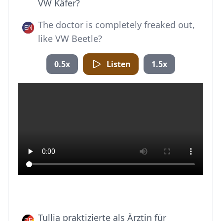
VW Käfer?
The doctor is completely freaked out,
like VW Beetle?
0.5x
Listen
1.5x
Tullia praktizierte als Ärztin für