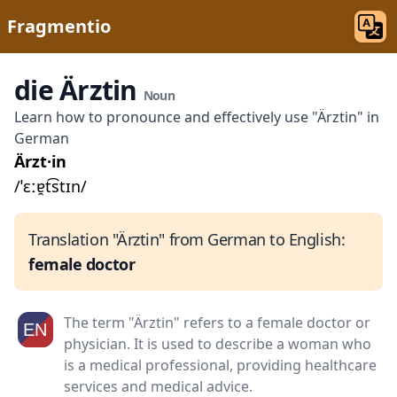
Fragmentio
die Ärztin
Noun
Learn how to pronounce and effectively use "Ärztin" in
German
Ärzt·in
/ˈɛːɐ̯t͡stɪn/
Translation "Ärztin" from German to English:
female doctor
The term "Ärztin" refers to a female doctor or
physician. It is used to describe a woman who
is a medical professional, providing healthcare
services and medical advice.