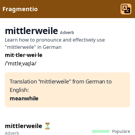
Fragmentio
mittlerweile
Adverb
Learn how to pronounce and effectively use
"mittlerweile" in German
mit·tler·wei·le
/ˈmɪtlɐˌvaɪ̯lə/
Translation "mittlerweile" from German to
English:
meanwhile
mittlerweile ⏳
Populäre
Adverb