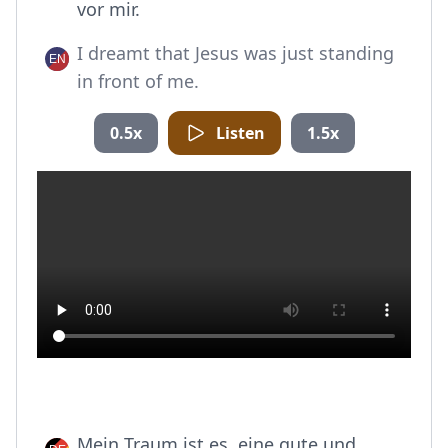
vor mir.
I dreamt that Jesus was just standing
in front of me.
0.5x
Listen
1.5x
Mein Traum ist es, eine gute und