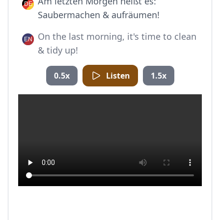
Am letzten Morgen heißt es:
Saubermachen & aufräumen!
On the last morning, it's time to clean
& tidy up!
0.5x
Listen
1.5x