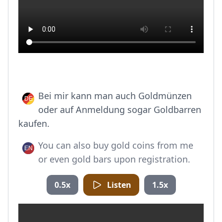
Bei mir kann man auch Goldmünzen
oder auf Anmeldung sogar Goldbarren
kaufen.
You can also buy gold coins from me
or even gold bars upon registration.
0.5x
Listen
1.5x