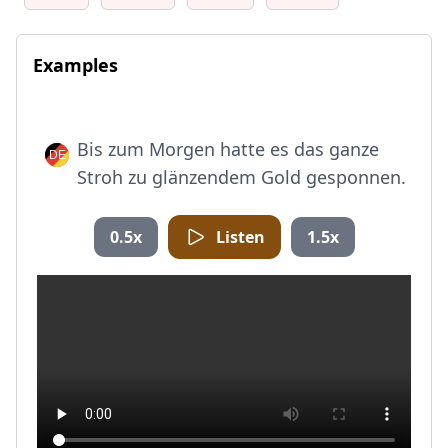
Examples
Bis zum Morgen hatte es das ganze
Stroh zu glänzendem Gold gesponnen.
0.5x
Listen
1.5x