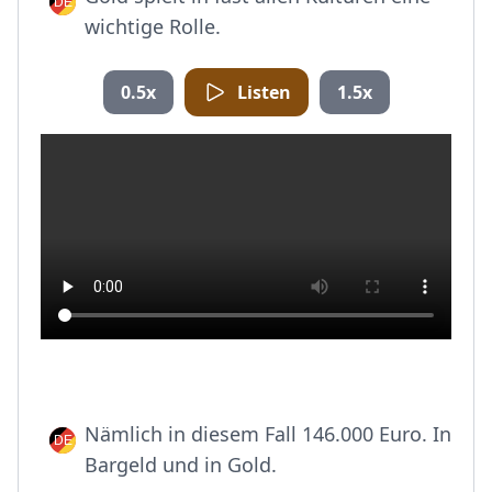
wichtige Rolle.
0.5x
Listen
1.5x
Nämlich in diesem Fall 146.000 Euro. In
Bargeld und in Gold.