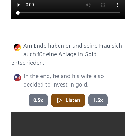
Am Ende haben er und seine Frau sich
auch für eine Anlage in Gold
entschieden.
In the end, he and his wife also
decided to invest in gold.
0.5x
Listen
1.5x