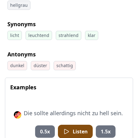
hellgrau
Synonyms
licht
leuchtend
strahlend
klar
Antonyms
dunkel
düster
schattig
Examples
Die sollte allerdings nicht zu hell sein.
0.5x
Listen
1.5x