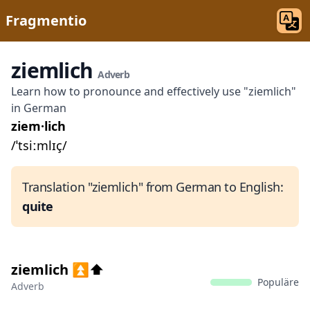
Fragmentio
ziemlich
Adverb
Learn how to pronounce and effectively use "ziemlich"
in German
ziem·lich
/ˈtsiːmlɪç/
Translation "ziemlich" from German to English:
quite
ziemlich ⏫⬆️
Populäre
Adverb