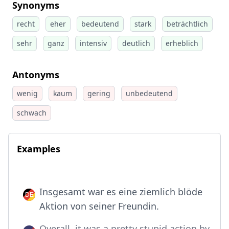
Synonyms
recht
eher
bedeutend
stark
beträchtlich
sehr
ganz
intensiv
deutlich
erheblich
Antonyms
wenig
kaum
gering
unbedeutend
schwach
Examples
Insgesamt war es eine ziemlich blöde
Aktion von seiner Freundin.
Overall, it was a pretty stupid action by