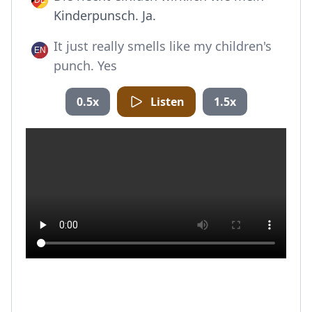
Kinderpunsch. Ja.
It just really smells like my children's
punch. Yes
0.5x
Listen
1.5x