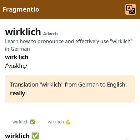
Fragmentio
wirklich
Adverb
Learn how to pronounce and effectively use "wirklich"
in German
wirk·lich
/ˈvɪʁklɪç/
Translation "wirklich" from German to English:
really
wirklich ✅
wirklich 💪
wirklich ✅