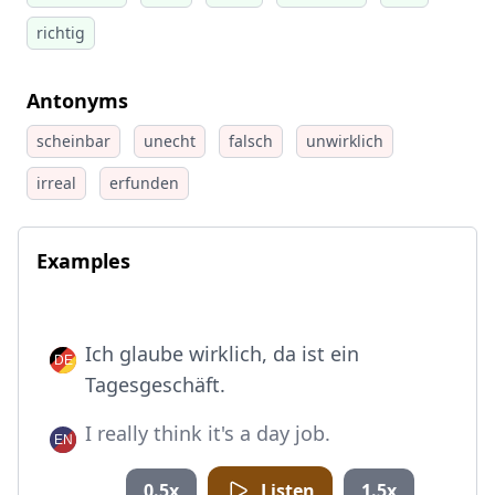
richtig
Antonyms
scheinbar
unecht
falsch
unwirklich
irreal
erfunden
Examples
Ich glaube wirklich, da ist ein
Tagesgeschäft.
I really think it's a day job.
0.5x
Listen
1.5x