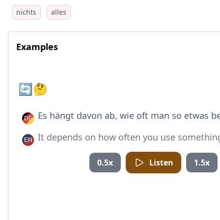
nichts
alles
Examples
🔄🤔
Es hängt davon ab, wie oft man so etwas be
It depends on how often you use something 
0.5x
Listen
1.5x