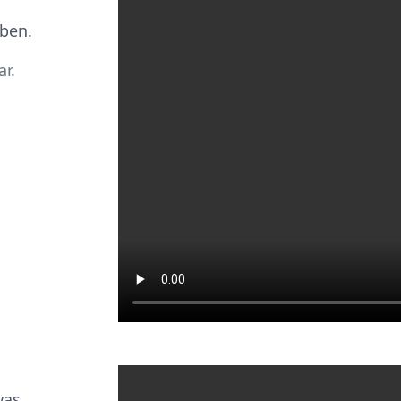
aben.
r.
was