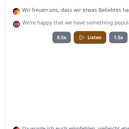
Wir freuen uns, dass wir etwas Beliebtes h
We're happy that we have something popula
0.5x
Listen
1.5x
Da würde ich euch empfehlen, vielleicht et