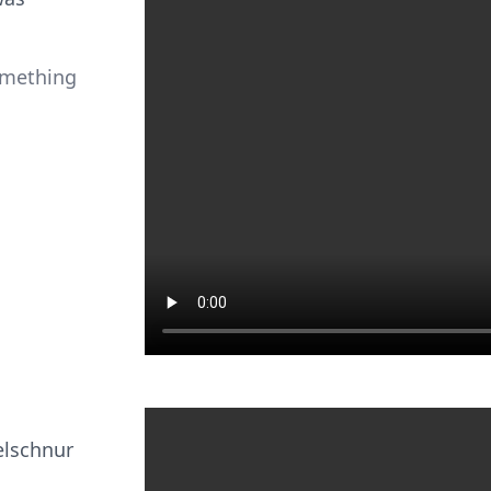
omething
elschnur