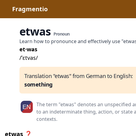
Fragmentio
etwas
Pronoun
Learn how to pronounce and effectively use "etwa
et·was
/ˈɛtvas/
Translation "etwas" from German to English:
something
The term "etwas" denotes an unspecified a
to an indeterminate thing, action, or state 
contexts.
etwas ❓