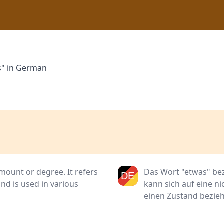
s" in German
mount or degree. It refers
Das Wort "etwas" be
and is used in various
kann sich auf eine n
einen Zustand bezie