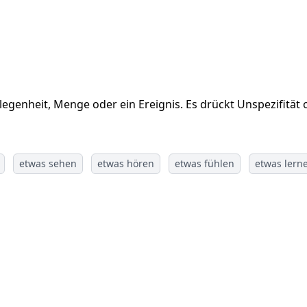
elegenheit, Menge oder ein Ereignis. Es drückt Unspezifität
etwas sehen
etwas hören
etwas fühlen
etwas lern