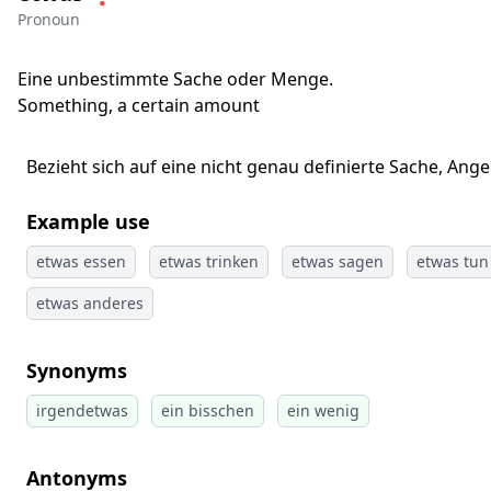
Pronoun
Eine unbestimmte Sache oder Menge.
Something, a certain amount
Bezieht sich auf eine nicht genau definierte Sache, Ang
Example use
etwas essen
etwas trinken
etwas sagen
etwas tun
etwas anderes
Synonyms
irgendetwas
ein bisschen
ein wenig
Antonyms