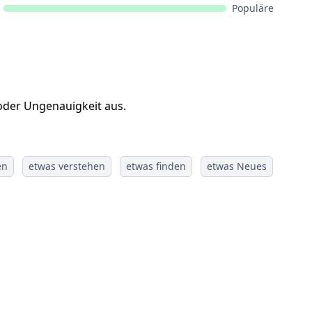
Populäre
 oder Ungenauigkeit aus.
en
etwas verstehen
etwas finden
etwas Neues