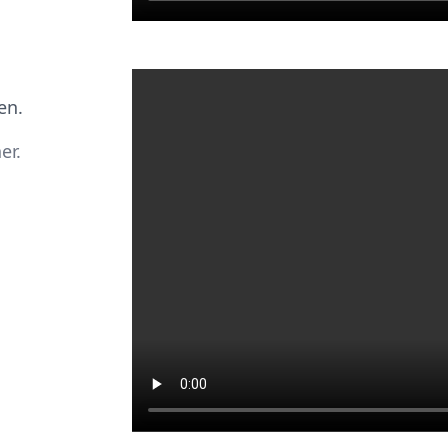
en.
er.