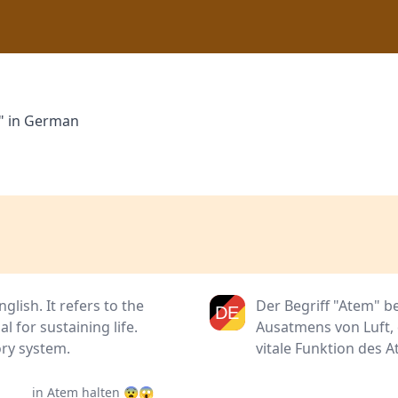
m" in German
glish. It refers to the
Der Begriff "Atem" b
l for sustaining life.
Ausatmens von Luft, d
ory system.
vitale Funktion des
in Atem halten 😨😱