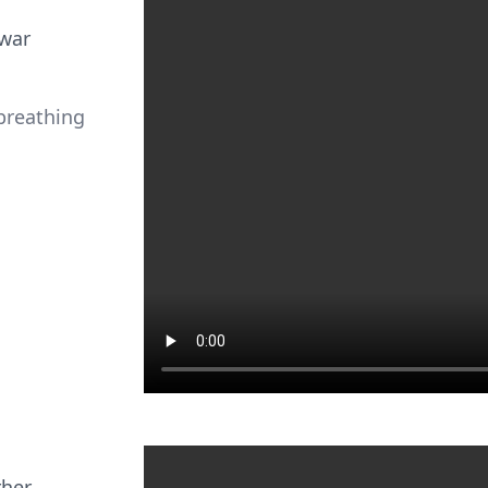
 war
breathing
her.