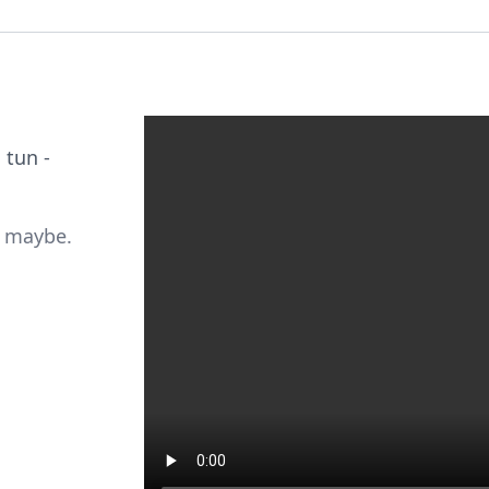
 tun -
- maybe.