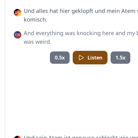
Und alles hat hier geklopft und mein Atem
komisch.
And everything was knocking here and my 
was weird.
0.5x
Listen
1.5x
Und sein Atem ist genauso schlecht wie vor