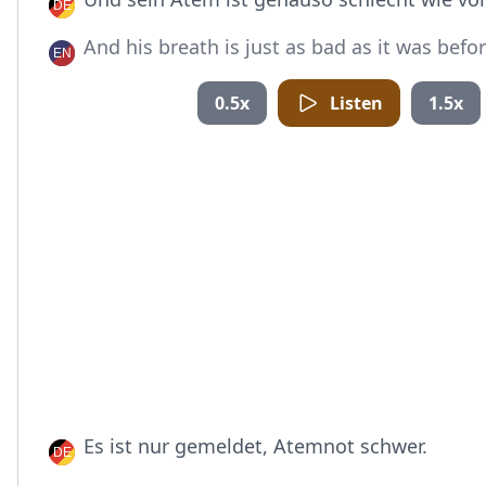
And his breath is just as bad as it was befor
0.5x
Listen
1.5x
Es ist nur gemeldet, Atemnot schwer.