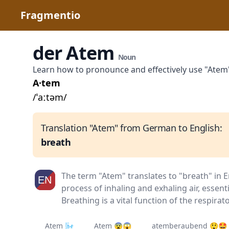
Fragmentio
der Atem
Noun
Learn how to pronounce and effectively use "Ate
A·tem
/ˈaːtəm/
Translation "Atem" from German to English:
breath
The term "Atem" translates to "breath" in En
process of inhaling and exhaling air, essentia
Breathing is a vital function of the respirat
Atem 🌬️
Atem 😨😱
atemberaubend 😲🤩