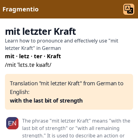
Fragmentio
mit letzter Kraft
Learn how to pronounce and effectively use "mit
letzter Kraft" in German
mit · letz · ter · Kraft
/mit ˈlɛts.tɐ kʁaft/
Translation "mit letzter Kraft" from German to
English:
with the last bit of strength
The phrase "mit letzter Kraft" means "with the
last bit of strength" or "with all remaining
strength." It is used to describe an action or