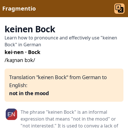
Fragmentio
keinen Bock
Learn how to pronounce and effectively use "keinen
Bock" in German
kei·nen · Bock
/kaɪ̯nən bɔk/
Translation "keinen Bock" from German to
English:
not in the mood
The phrase "keinen Bock" is an informal
expression that means "not in the mood" or
"not interested." It is used to convey a lack of