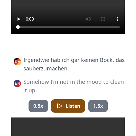
Irgendwie hab ich gar keinen Bock, das
sauberzumachen.
Somehow I'm not in the mood to clean
it up.
0.5x
Listen
1.5x