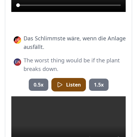
Das Schlimmste wäre, wenn die Anlage
ausfällt.
The worst thing would be if the plant
breaks down.
0.5x
Listen
1.5x