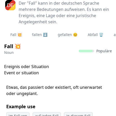
Der "Fall" kann in der deutschen Sprache
mehrere Bedeutungen aufweisen. Es kann ein
Ereignis, eine Lage oder eine juristische
Angelegenheit sein.
Fall 💥
fallen ⬇️
gefallen 😊
Abfall 🗑️
a
Fall 💥
Populäre
Noun
Ereignis oder Situation
Event or situation
Etwas, das passiert oder existiert, oft unerwartet
oder ungeplant.
Example use
im Fall von
auf jeden Fall
in diesem Fall