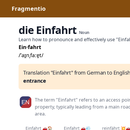
Fragmentio
die Einfahrt
Noun
Learn how to pronounce and effectively use "Einf
Ein·fahrt
/ˈaɪ̯nˌfaːɐ̯t/
Translation "Einfahrt" from German to English
entrance
The term "Einfahrt" refers to an access poin
property, typically leading from a main roa
area.
Einfahrt 🚗🏠
Einfahrt 🚗💨
reinfährt 💥