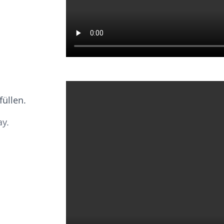
füllen.
ay.