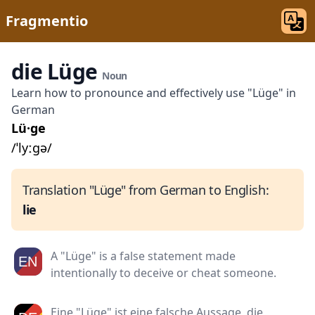
Fragmentio
die Lüge
Noun
Learn how to pronounce and effectively use "Lüge" in
German
Lü·ge
/ˈlyːɡə/
Translation "Lüge" from German to English:
lie
A "Lüge" is a false statement made
intentionally to deceive or cheat someone.
Eine "Lüge" ist eine falsche Aussage, die