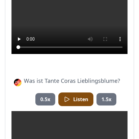
Was ist Tante Coras Lieblingsblume?
0.5x
Listen
1.5x