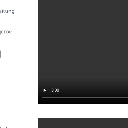
eitung
дстве