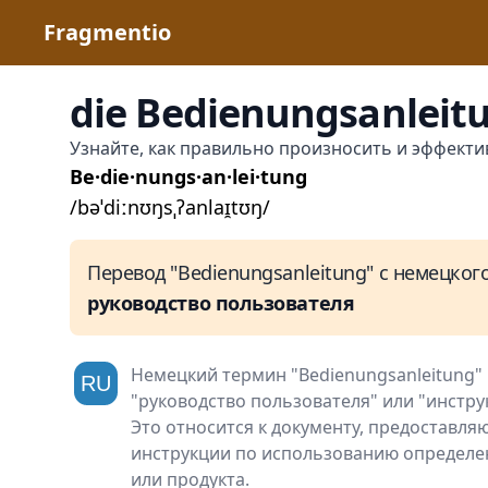
Fragmentio
die Bedienungsanleit
Узнайте, как правильно произносить и эффекти
Be·die·nungs·an·lei·tung
/bəˈdiːnʊŋsˌʔanlaɪ̯tʊŋ/
Перевод "Bedienungsanleitung" с немецкого
руководство пользователя
Немецкий термин "Bedienungsanleitung" 
"руководство пользователя" или "инстру
Это относится к документу, предоставл
инструкции по использованию определен
или продукта.