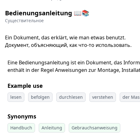
Bedienungsanleitung 📖📚
Существительное
Ein Dokument, das erklärt, wie man etwas benutzt.
Документ, объясняющий, как что-то использовать.
Eine Bedienungsanleitung ist ein Dokument, das Informa
enthält in der Regel Anweisungen zur Montage, Install
Example use
lesen
befolgen
durchlesen
verstehen
der Mas
Synonyms
Handbuch
Anleitung
Gebrauchsanweisung