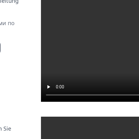
leitung
ми по
 Sie