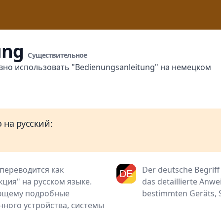
ung
Существительное
вно использовать "Bedienungsanleitung" на немецком
 на русский:
переводится как
Der deutsche Begrif
кция" на русском языке.
das detaillierte An
яющему подробные
bestimmten Geräts, 
ного устройства, системы