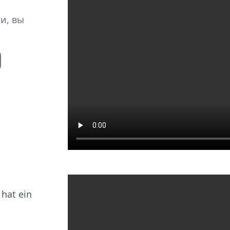
и, вы
 hat ein