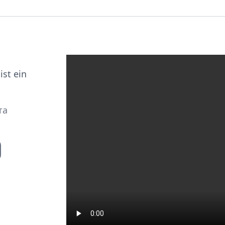
st ein
та