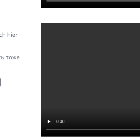
ch hier
сь тоже