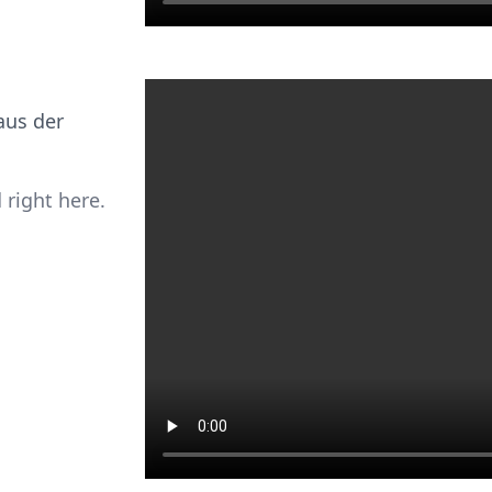
aus der
 right here.