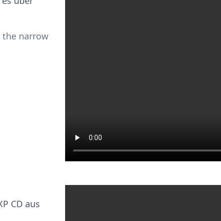
 es über
r the narrow
XP CD aus