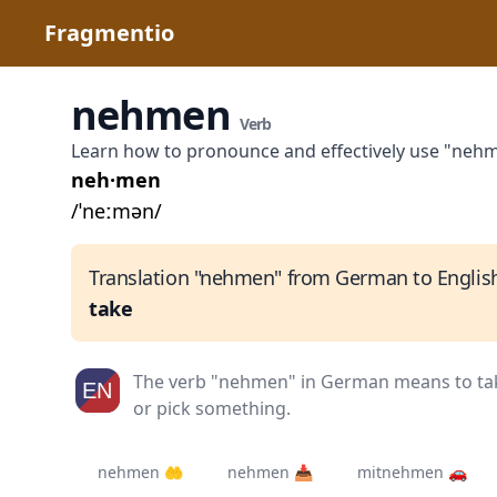
Fragmentio
nehmen
Verb
Learn how to pronounce and effectively use "neh
neh·men
/ˈneːmən/
Translation "nehmen" from German to Englis
take
The verb "nehmen" in German means to ta
or pick something.
nehmen 🤲
nehmen 📥
mitnehmen 🚗