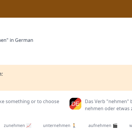
men" in German
h:
ke something or to choose
Das Verb "nehmen" be
nehmen oder etwas z
zunehmen 📈
unternehmen 🚶
aufnehmen 🎬
w