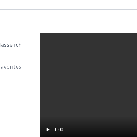
lasse ich
favorites