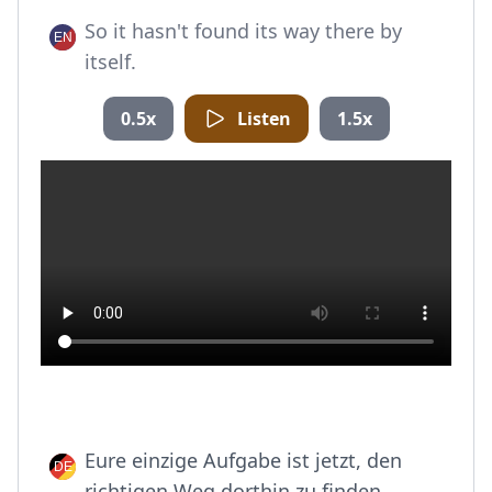
So it hasn't found its way there by
itself.
0.5x
Listen
1.5x
Eure einzige Aufgabe ist jetzt, den
richtigen Weg dorthin zu finden.