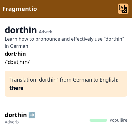
Fragmentio
dorthin
Adverb
Learn how to pronounce and effectively use "dorthin"
in German
dort·hin
/ˈdɔʁtˌhɪn/
Translation "dorthin" from German to English:
there
dorthin ➡️
Populäre
Adverb