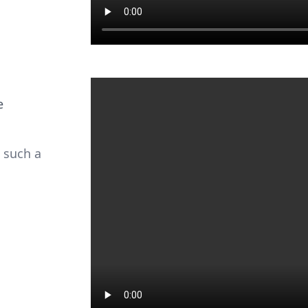
e
 such a