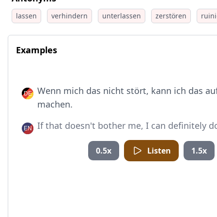
lassen
verhindern
unterlassen
zerstören
ruin
Examples
Wenn mich das nicht stört, kann ich das auf
machen.
If that doesn't bother me, I can definitely d
0.5x
Listen
1.5x