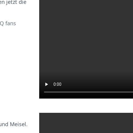
n jetzt die
 Q fans
und Meisel.