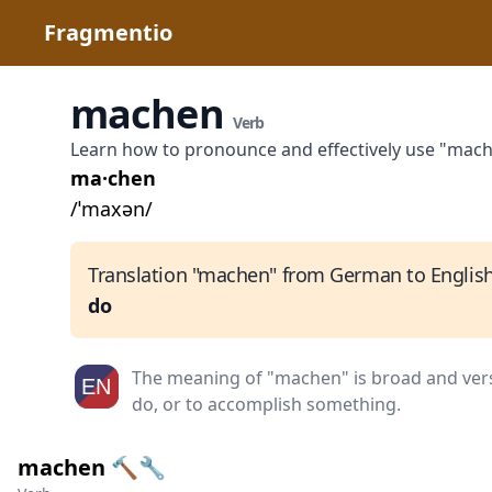
Fragmentio
machen
Verb
Learn how to pronounce and effectively use "mac
ma·chen
/ˈmaxən/
Translation "machen" from German to English
do
The meaning of "machen" is broad and versa
do, or to accomplish something.
machen 🔨🔧