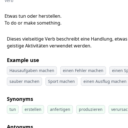
Verb
Etwas tun oder herstellen.
To do or make something.
Dieses vielseitige Verb beschreibt eine Handlung, etwa
geistige Aktivitäten verwendet werden.
Example use
Hausaufgaben machen
einen Fehler machen
einen S
sauber machen
Sport machen
einen Ausflug machen
Synonyms
tun
erstellen
anfertigen
produzieren
verursa
Antonyms