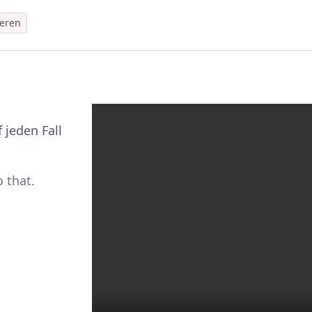
ieren
 jeden Fall
o that.