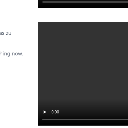
as zu
hing now.