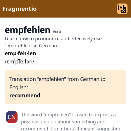
Fragmentio
empfehlen
Verb
Learn how to pronounce and effectively use
"empfehlen" in German
emp·feh·len
/ɛmˈp͡feːlən/
Translation "empfehlen" from German to
English:
recommend
The word "empfehlen" is used to express a
positive opinion about something and
recommend it to others. It means suggesting