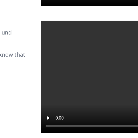
n und
 know that