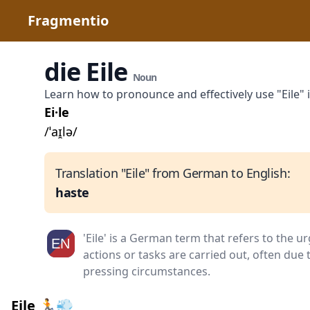
Fragmentio
die Eile
Noun
Learn how to pronounce and effectively use "Eile"
Ei·le
/ˈaɪ̯lə/
Translation "Eile" from German to English:
haste
'Eile' is a German term that refers to the 
actions or tasks are carried out, often due 
pressing circumstances.
Eile 🏃💨