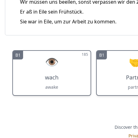
Wir müssen uns beeilen, sonst verpassen wir den 
Er aß in Eile sein Frühstück.
Sie war in Eile, um zur Arbeit zu kommen.
185
B1
B1
👁️

wach
Part
awake
part
Discover th
Priv