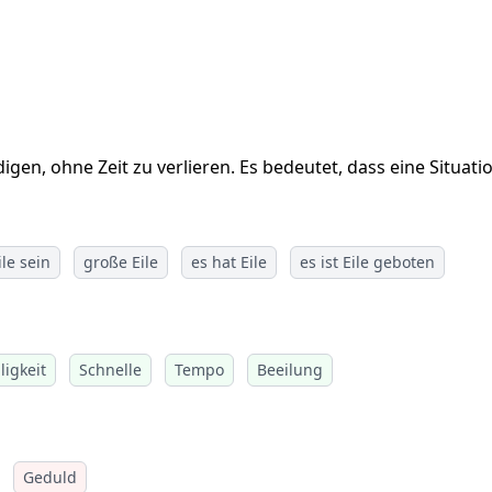
digen, ohne Zeit zu verlieren. Es bedeutet, dass eine Situat
ile sein
große Eile
es hat Eile
es ist Eile geboten
ligkeit
Schnelle
Tempo
Beeilung
Geduld