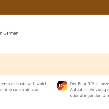
 in German
urgency or haste with which
Der Begriff 'Eile' be
to time constraints or
Aufgabe sehr zügig z
oder dringenden Um