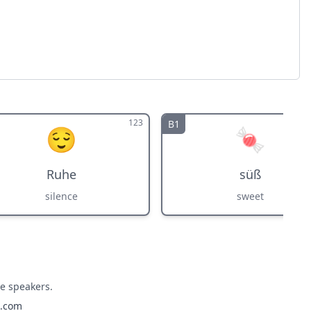
123
B1
😌
🍬
Ruhe
süß
silence
sweet
ve speakers.
o.com