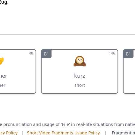
Zug.
40
146
B1
B1

🕰️
ner
kurz
ner
short
e pronunciation and usage of 'Eile' in real-life situations from nati
acy Policy
|
Short Video Fragments Usage Policy
|
Fragmenti