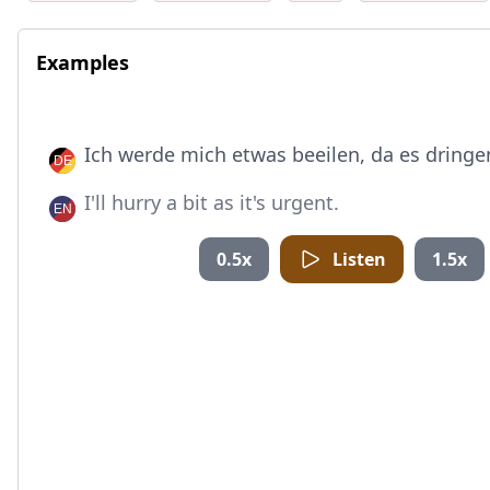
Examples
Ich werde mich etwas beeilen, da es dringen
I'll hurry a bit as it's urgent.
0.5x
Listen
1.5x