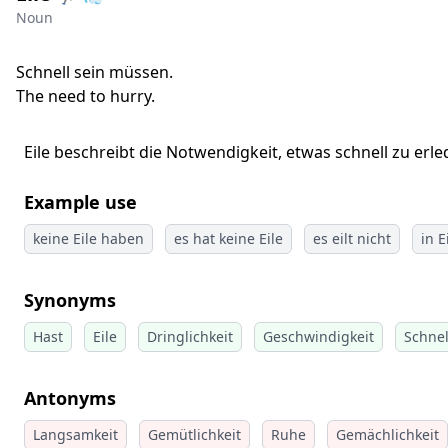
Noun
Schnell sein müssen.
The need to hurry.
Eile beschreibt die Notwendigkeit, etwas schnell zu erle
Example use
keine Eile haben
es hat keine Eile
es eilt nicht
in E
Synonyms
Hast
Eile
Dringlichkeit
Geschwindigkeit
Schnel
Antonyms
Langsamkeit
Gemütlichkeit
Ruhe
Gemächlichkeit