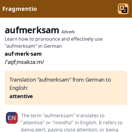
Fragmentio
aufmerksam
Adverb
Learn how to pronounce and effectively use
"aufmerksam" in German
auf·merk·sam
/ˈaʊ̯fˌmɛʁkzaːm/
Translation "aufmerksam" from German to
English:
attentive
The term "aufmerksam" translates to
"attentive" or "mindful" in English. It refers to
being alert, paying close attention, or being