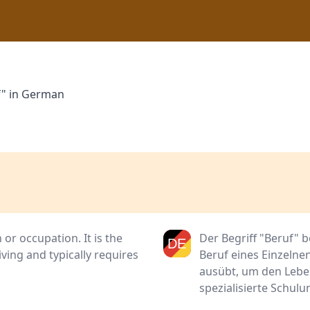
f" in German
or occupation. It is the
Der Begriff "Beruf" b
iving and typically requires
Beruf eines Einzelnen
ausübt, um den Leben
spezialisierte Schul