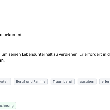
eld bekommt.
t, um seinen Lebensunterhalt zu verdienen. Er erfordert in
en.
eiten
Beruf und Familie
Traumberuf
ausüben
erle
eichnung