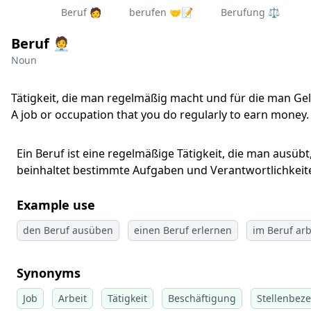
Beruf 🧑‍
berufen 🤝📝
Berufung ⚖️
Beruf 🧑‍💼
Noun
Tätigkeit, die man regelmäßig macht und für die man G
A job or occupation that you do regularly to earn money.
Ein Beruf ist eine regelmäßige Tätigkeit, die man ausüb
beinhaltet bestimmte Aufgaben und Verantwortlichkeit
Example use
den Beruf ausüben
einen Beruf erlernen
im Beruf arb
Synonyms
Job
Arbeit
Tätigkeit
Beschäftigung
Stellenbez