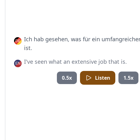
Ich hab gesehen, was für ein umfangreicher
ist.
I've seen what an extensive job that is.
0.5x
Listen
1.5x