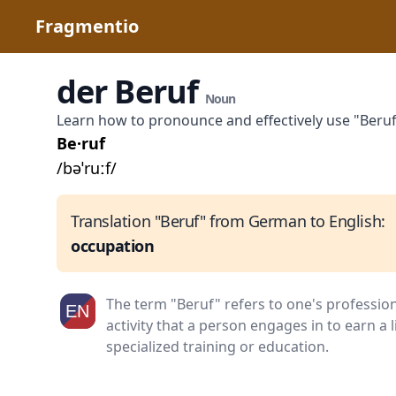
Fragmentio
der Beruf
Noun
Learn how to pronounce and effectively use "Beru
Be·ruf
/bəˈruːf/
Translation "Beruf" from German to English:
occupation
The term "Beruf" refers to one's profession 
activity that a person engages in to earn a l
specialized training or education.