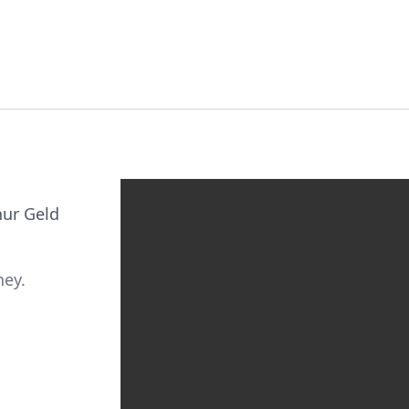
nur Geld
ney.