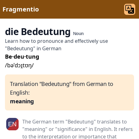
Fragmentio
die Bedeutung
Noun
Learn how to pronounce and effectively use
"Bedeutung" in German
Be·deu·tung
/bəˈdɔɪ̯tʊŋ/
Translation "Bedeutung" from German to
English:
meaning
The German term "Bedeutung" translates to
"meaning" or "significance" in English. It refers
to the interpretation or importance that