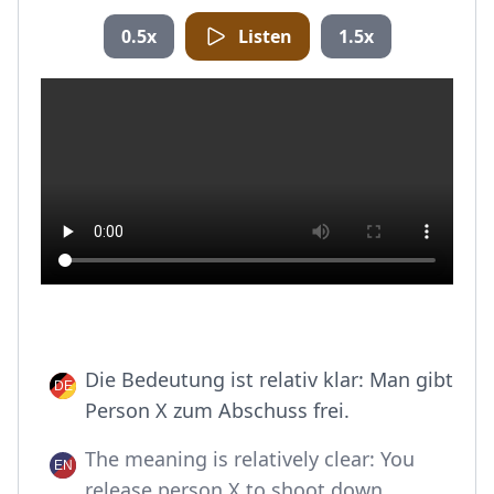
0.5x
Listen
1.5x
Die Bedeutung ist relativ klar: Man gibt
Person X zum Abschuss frei.
The meaning is relatively clear: You
release person X to shoot down.