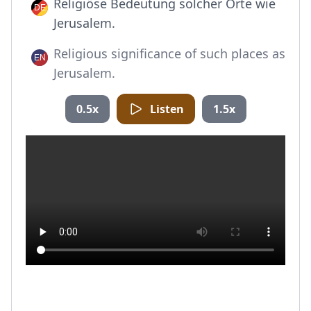
Religiöse Bedeutung solcher Orte wie
Jerusalem.
Religious significance of such places as
Jerusalem.
0.5x
Listen
1.5x