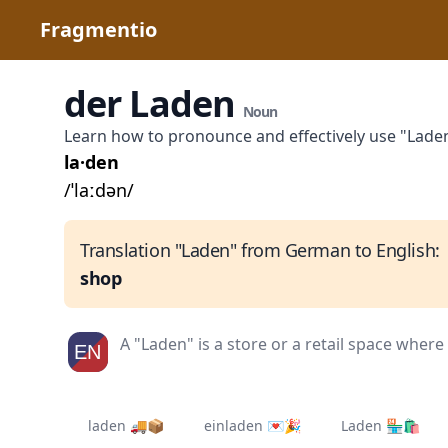
Fragmentio
der Laden
Noun
Learn how to pronounce and effectively use "Lade
la·den
/ˈlaːdən/
Translation "Laden" from German to English:
shop
A "Laden" is a store or a retail space where
laden 🚚📦
einladen 💌🎉
Laden 🏪🛍