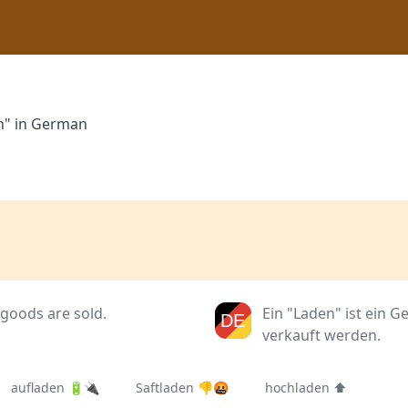
n" in German
 goods are sold.
Ein "Laden" ist ein 
verkauft werden.
aufladen 🔋🔌
Saftladen 👎🤬
hochladen ⬆️