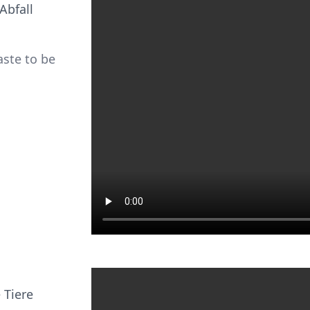
Abfall
aste to be
 Tiere