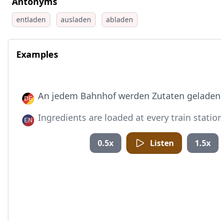
Antonyms
entladen
ausladen
abladen
Examples
An jedem Bahnhof werden Zutaten geladen
Ingredients are loaded at every train statio
0.5x
Listen
1.5x