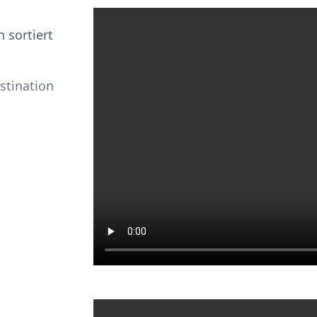
 sortiert
stination