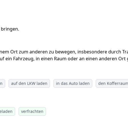
 bringen.
einem Ort zum anderen zu bewegen, insbesondere durch Tra
uf ein Fahrzeug, in einen Raum oder an einen anderen Ort
en
auf den LKW laden
in das Auto laden
den Kofferrau
eladen
verfrachten