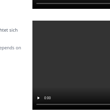
htet sich
depends on