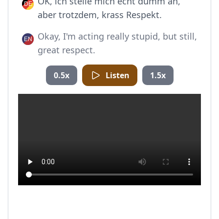
OK, ich stelle mich echt dumm an,
aber trotzdem, krass Respekt.
Okay, I'm acting really stupid, but still,
great respect.
0.5x
Listen
1.5x