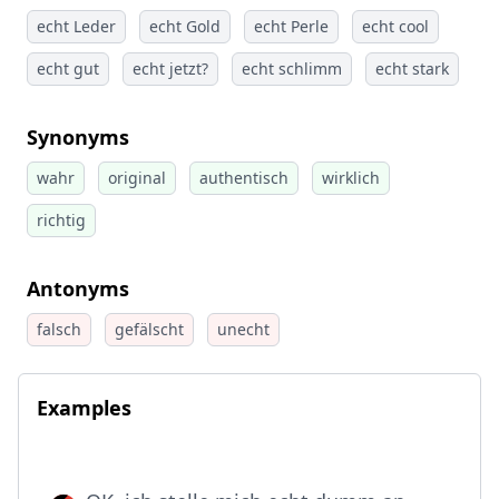
echt Leder
echt Gold
echt Perle
echt cool
echt gut
echt jetzt?
echt schlimm
echt stark
Synonyms
wahr
original
authentisch
wirklich
richtig
Antonyms
falsch
gefälscht
unecht
Examples