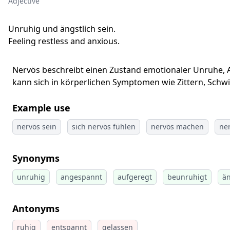
Adjective
Unruhig und ängstlich sein.
Feeling restless and anxious.
Nervös beschreibt einen Zustand emotionaler Unruhe, An
kann sich in körperlichen Symptomen wie Zittern, Schw
Example use
nervös sein
sich nervös fühlen
nervös machen
ne
Synonyms
unruhig
angespannt
aufgeregt
beunruhigt
än
Antonyms
ruhig
entspannt
gelassen