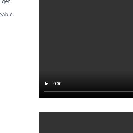
iger.
eable.