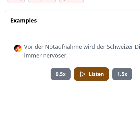
Examples
Vor der Notaufnahme wird der Schweizer D
immer nervöser.
0.5x
Listen
1.5x