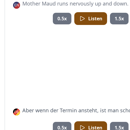
Mother Maud runs nervously up and down.
0.5x
Listen
1.5x
Aber wenn der Termin ansteht, ist man sch
0.5x
Listen
1.5x