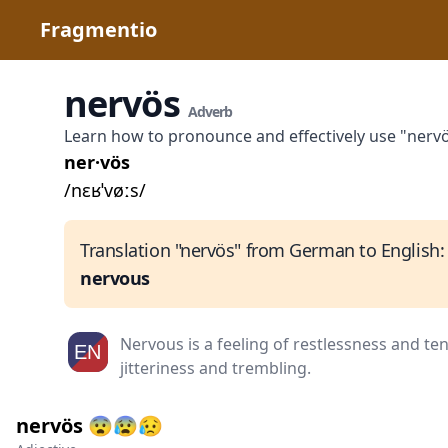
Fragmentio
nervös
Adverb
Learn how to pronounce and effectively use "nerv
ner·vös
/nɛʁˈvøːs/
Translation "nervös" from German to English:
nervous
Nervous is a feeling of restlessness and te
jitteriness and trembling.
nervös 😨😰😥