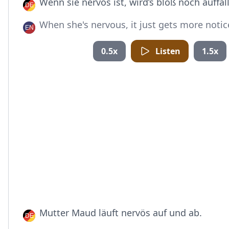
Wenn sie nervös ist, wird’s bloß noch auffäll
When she's nervous, it just gets more notic
0.5x
Listen
1.5x
Mutter Maud läuft nervös auf und ab.