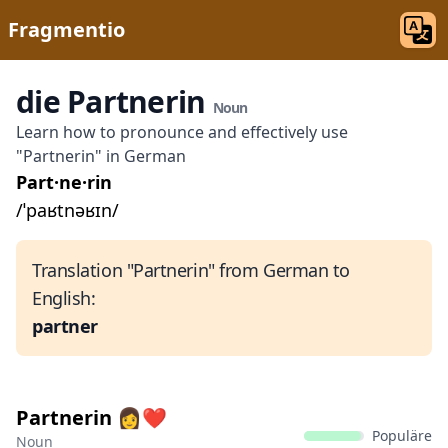
Fragmentio
die Partnerin
Noun
Learn how to pronounce and effectively use
"Partnerin" in German
Part·ne·rin
/ˈpaʁtnəʁɪn/
Translation "Partnerin" from German to
English:
partner
Partnerin 👩‍❤
Populäre
Noun