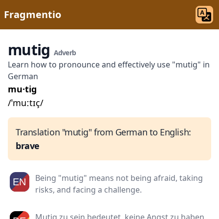
Fragmentio
mutig
Adverb
Learn how to pronounce and effectively use "mutig" in
German
mu·tig
/ˈmuːtɪç/
Translation "mutig" from German to English:
brave
Being "mutig" means not being afraid, taking
risks, and facing a challenge.
Mutig zu sein bedeutet, keine Angst zu haben,