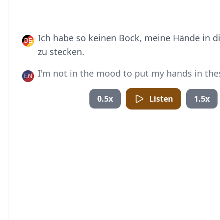
Ich habe so keinen Bock, meine Hände in d
zu stecken.
I'm not in the mood to put my hands in the
0.5x
Listen
1.5x