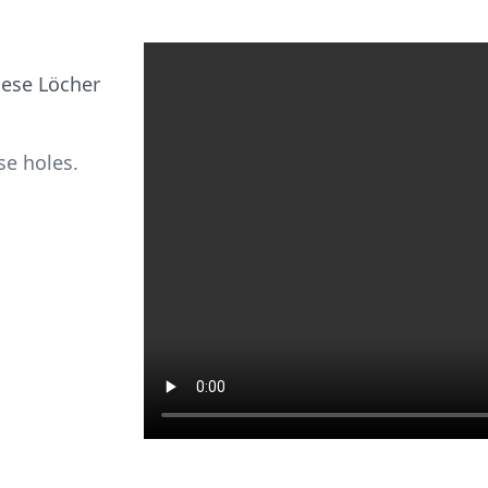
iese Löcher
se holes.