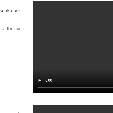
esenkleber
le adhesive.