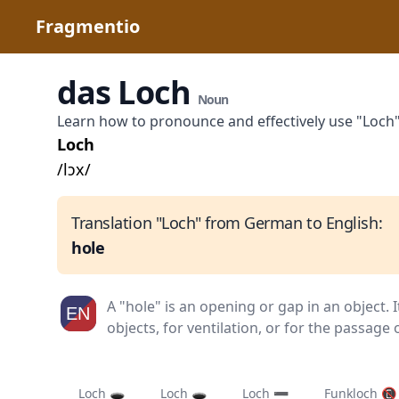
Fragmentio
das Loch
Noun
Learn how to pronounce and effectively use "Loch
Loch
/lɔx/
Translation "Loch" from German to English:
hole
A "hole" is an opening or gap in an object. 
objects, for ventilation, or for the passage
Loch 🕳️
Loch 🕳️
Loch ➖
Funkloch 📵