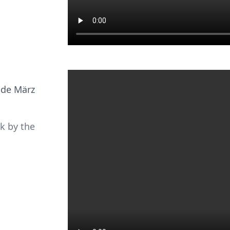
nde März
rk by the