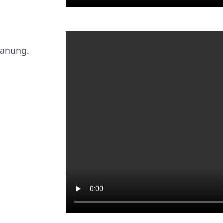
lanung.
.