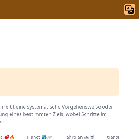
chreibt eine systematische Vorgehensweise oder
hung eines bestimmten Ziels, wobei Schritte im
en.
ha 🥩🔥
Planet 🌎🪐
Fahrplan 🚌🚆
transplantieren