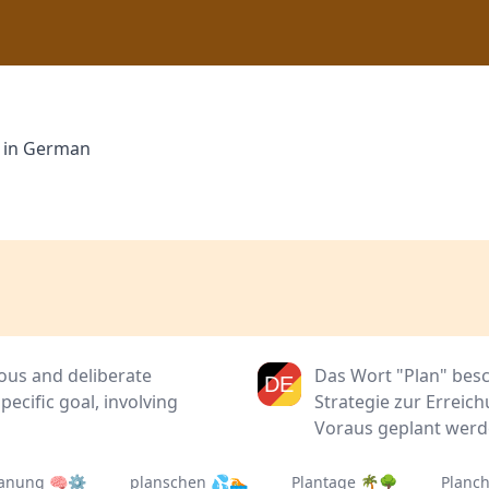
" in German
ous and deliberate
Das Wort "Plan" bes
ecific goal, involving
Strategie zur Erreic
Voraus geplant werd
lanung 🧠⚙
planschen 💦🏊
Plantage 🌴🌳
Planc