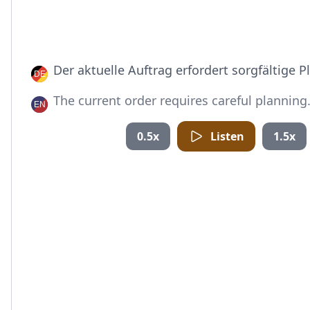
Der aktuelle Auftrag erfordert sorgfältige P
The current order requires careful planning
0.5x
Listen
1.5x