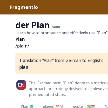
Fragmentio
der Plan
Noun
Learn how to pronounce and effectively use "Plan
Plan
/plaːn/
Translation "Plan" from German to English:
plan
The German term "Plan" denotes a meticul
approach or strategy devised to achieve a sp
premeditated steps.
Plan 🗺️
planen 📅📝
geplant ✅🗓
P