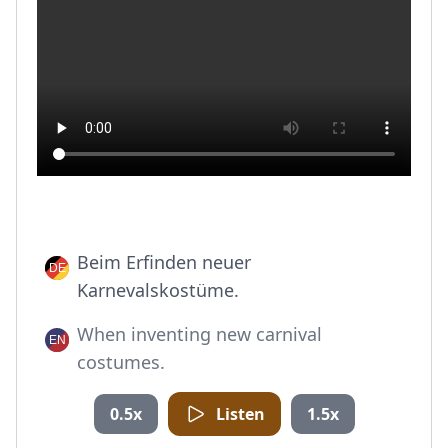
Beim Erfinden neuer
Karnevalskostüme.
When inventing new carnival
costumes.
0.5x
Listen
1.5x