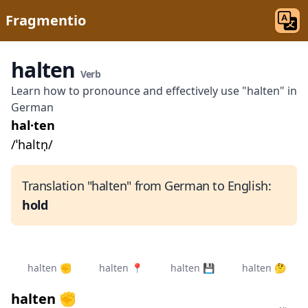
Fragmentio
halten
Verb
Learn how to pronounce and effectively use "halten" in
German
hal·ten
/ˈhaltn̩/
Translation "halten" from German to English:
hold
halten ✊
halten 📍
halten 💾
halten 🤔
halten ✊