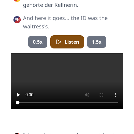
gehörte der Kellnerin.
And here it goes... the ID was the
waitress's.
0.5x
Listen
1.5x